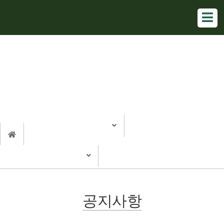
학회소식
Korean Society of Environmental Biology
공지사항